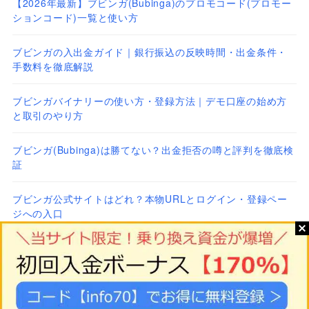
【2026年最新】ブビンガ(Bubinga)のプロモコード(プロモー
ションコード)一覧と使い方
ブビンガの入出金ガイド｜銀行振込の反映時間・出金条件・
手数料を徹底解説
ブビンガバイナリーの使い方・登録方法｜デモ口座の始め方
と取引のやり方
ブビンガ(Bubinga)は勝てない？出金拒否の噂と評判を徹底検
証
ブビンガ公式サイトはどれ？本物URLとログイン・登録ペー
ジへの入口
運営者情報
© ブビンガ（Bubinga）バイナリーオプション徹底解説｜評判・始
め方・攻略法まとめ